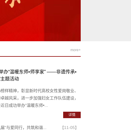
more+
举办“温暖东师•师享家” ——非遗传承•
”主题活动
扬榜样精神，彰显新时代高校女性爱岗敬业、
的卓越风采，进一步加强妇女工作队伍建设，
近日成功举办“温暖东师•...
详情
届“与爱同行，共筑和谐...
【11-05】