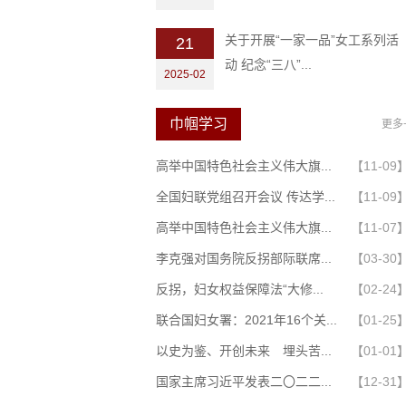
关于开展“一家一品”女工系列活
21
动 纪念“三八”...
2025-02
巾帼学习
更多
高举中国特色社会主义伟大旗...
【11-09
全国妇联党组召开会议 传达学...
【11-09
高举中国特色社会主义伟大旗...
【11-07
李克强对国务院反拐部际联席...
【03-30
反拐，妇女权益保障法“大修...
【02-24
联合国妇女署：2021年16个关...
【01-25
以史为鉴、开创未来 埋头苦...
【01-01
国家主席习近平发表二〇二二...
【12-31
茶香润心·书香同行——...
幼儿园开展庆祝国际