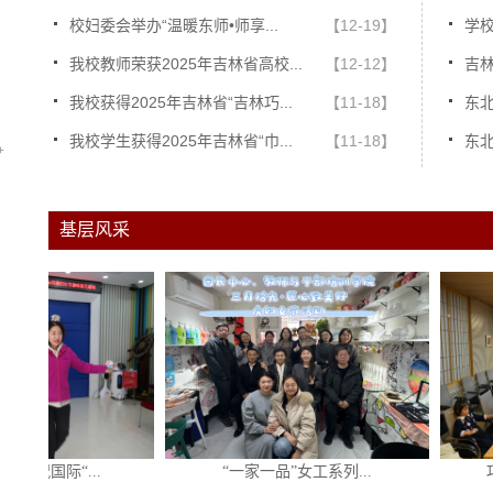
校妇委会举办“温暖东师•师享...
【12-19】
学校
我校教师荣获2025年吉林省高校...
【12-12】
吉林
我校获得2025年吉林省“吉林巧...
【11-18】
东北
我校学生获得2025年吉林省“巾...
【11-18】
东北
+
】
基层风采
】
】
】
】
】
】
】
“...
“一家一品”女工系列...
巧手匠心赴