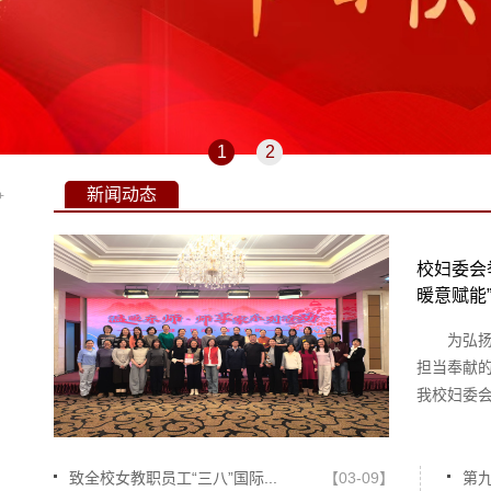
1
2
新闻动态
+
校妇委会
暖意赋能
为弘
担当奉献
我校妇委会
致全校女教职员工“三八”国际...
【03-09】
第九